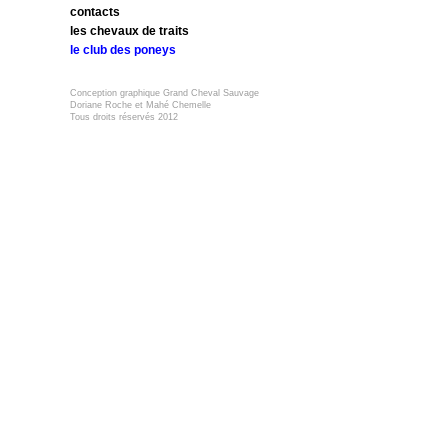
contacts
les chevaux de traits
le club des poneys
Conception graphique Grand Cheval Sauvage
Doriane Roche et Mahé Chemelle
Tous droits réservés 2012