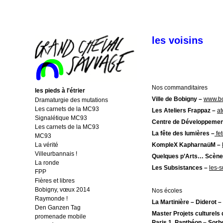
les voisins
Nos commanditaires
les pieds à l'étrier
Ville de Bobigny –
www.bo
Dramaturgie des mutations
Les carnets de la MC93
Les Ateliers Frappaz –
at
Signalétique MC93
Centre de Développemen
Les carnets de la MC93
La fête des lumières –
fet
MC93
La vérité
KompleX KapharnaüM –
Villeurbannais !
Quelques p’Arts… Scène
La ronde
Les Subsistances –
les-
FPP
Fières et libres
Bobigny, vœux 2014
Nos écoles
Raymonde !
La Martinière – Diderot –
Den Ganzen Tag
Master Projets culturels 
promenade mobile
Paris 1, Panthéon – Sor