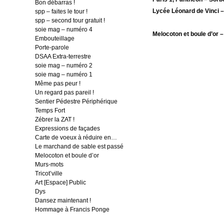
Bon débarras !
Lycée Léonard de Vinci –
spp – faites le tour !
spp – second tour gratuit !
soie mag – numéro 4
Melocoton et boule d’or –
Embouteillage
Porte-parole
DSAA Extra-terrestre
soie mag – numéro 2
soie mag – numéro 1
Même pas peur !
Un regard pas pareil !
Sentier Pédestre Périphérique
Temps Fort
Zébrer la ZAT !
Expressions de façades
Carte de voeux à réduire en…
Le marchand de sable est passé
Melocoton et boule d’or
Murs-mots
Tricot’ville
Art [Espace] Public
Dys
Dansez maintenant !
Hommage à Francis Ponge